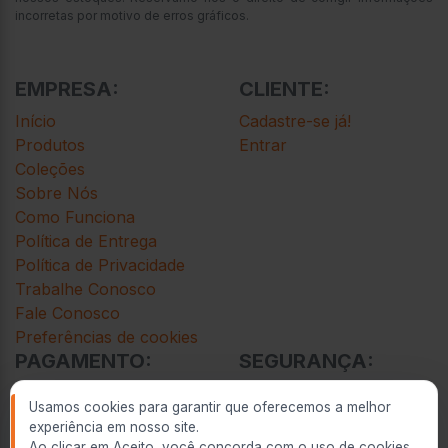
incorretas por motivo de erros gráficos.
EMPRESA:
CLIENTE:
Início
Cadastre-se já!
Produtos
Entrar
Coleções
Sobre Nós
Como Funciona
Política de Entrega
Política de Privacidade
Trabalhe Conosco
Fale Conosco
Preferências de cookies
PAGAMENTO:
SEGURANÇA:
Cartão de Crédito
Usamos cookies para garantir que oferecemos a melhor
Cartão de Débito
experiência em nosso site.
Depósito
Ao clicar em Aceito, você concorda com o uso de cookies