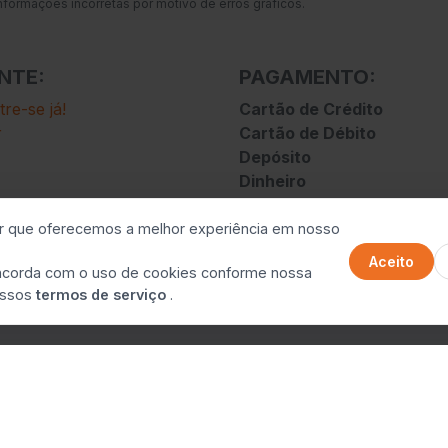
nformações incorretas por motivo de erros gráficos.
NTE:
PAGAMENTO:
re-se já!
Cartão de Crédito
r
Cartão de Débito
Depósito
Dinheiro
Pix
Ticket
ir que oferecemos a melhor experiência em nosso
Transferência
Aceito
oncorda com o uso de cookies conforme nossa
ossos
termos de serviço
.
© 2026 Supermercado Só Laranja
SO LARANJA SUPERMERCADO LTDA - 33.411.147/0001-23
Feito por
Loji