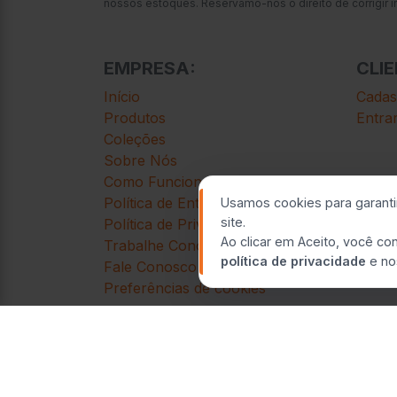
nossos estoques. Reservamo-nos o direito de corrigir i
EMPRESA:
CLIE
Início
Cadast
Produtos
Entra
Coleções
Sobre Nós
Como Funciona
Política de Entrega
Usamos cookies para garant
site.
Política de Privacidade
Ao clicar em Aceito, você c
Trabalhe Conosco
política de privacidade
e n
Fale Conosco
Preferências de cookies