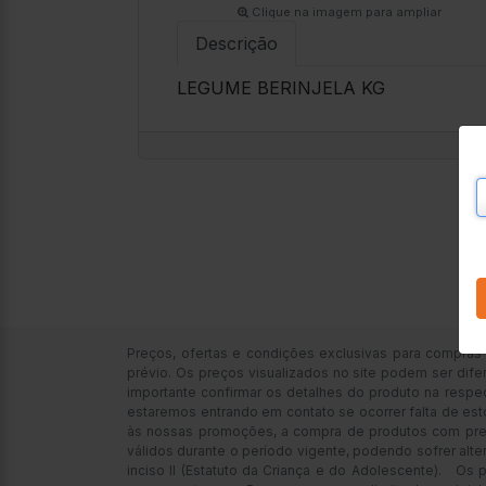
Clique na imagem para ampliar
Descrição
LEGUME BERINJELA KG
C
Preços, ofertas e condições exclusivas para compras
prévio. Os preços visualizados no site podem ser difer
importante confirmar os detalhes do produto na respe
estaremos entrando em contato se ocorrer falta de es
às nossas promoções, a compra de produtos com preços
válidos durante o período vigente, podendo sofrer alte
inciso II (Estatuto da Criança e do Adolescente).
Os pr