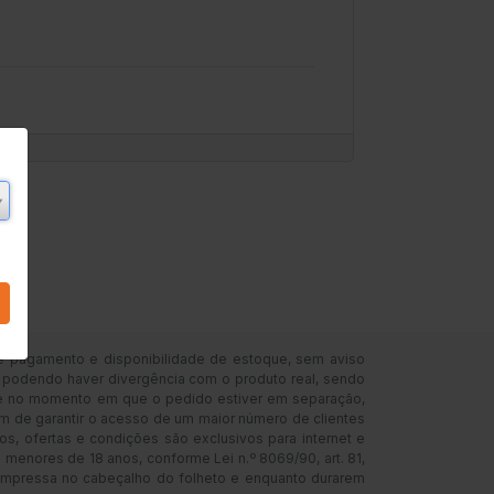
de pagamento e disponibilidade de estoque, sem aviso
as, podendo haver divergência com o produto real, sendo
oque no momento em que o pedido estiver em separação,
m de garantir o acesso de um maior número de clientes
s, ofertas e condições são exclusivos para internet e
 menores de 18 anos, conforme Lei n.º 8069/90, art. 81,
impressa no cabeçalho do folheto e enquanto durarem