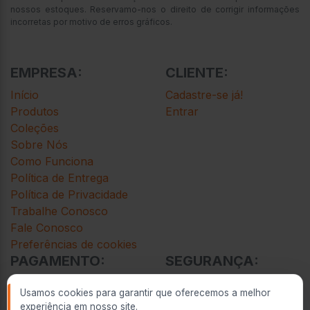
nossos estoques. Reservamo-nos o direito de corrigir informações
incorretas por motivo de erros gráficos.
EMPRESA:
CLIENTE:
Início
Cadastre-se já!
Produtos
Entrar
Coleções
Sobre Nós
Como Funciona
Política de Entrega
Política de Privacidade
Trabalhe Conosco
Fale Conosco
Preferências de cookies
PAGAMENTO:
SEGURANÇA:
Cartão de Crédito
Usamos cookies para garantir que oferecemos a melhor
Cartão de Débito
experiência em nosso site.