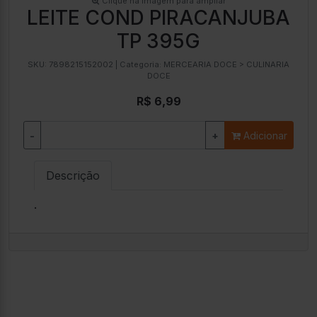
Clique na imagem para ampliar
LEITE COND PIRACANJUBA
TP 395G
SKU:
7898215152002
| Categoria:
MERCEARIA DOCE > CULINARIA
DOCE
R$ 6,99
-
+
Adicionar
Descrição
.